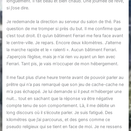
longuement. Il fait beau et bien chaud. Une journée de rêve,
si j’ose dire.
Je redemande la direction au serveur du salon de thé. Pas
question de me tromper si près du but. Il me confirme que
c’est tout droit. Et qu’un bâtiment Ferrari me fera face avant
le centre-ville. Je repars. Encore deux kilomètres. J’alterne
la marche rapide et le « ralenti ». Aucun bâtiment Ferrari.
J’aperçois l’èglise, mais je n’ai rien vu ayant un lien avec
Ferrari. Tant pis, je vais m’occuper de mon hébergement.
Il me faut plus d’une heure trente avant de pouvoir parler au
prêtre qui n’a pas remarqué que son jeu de cache-cache ne
m’a pas échappé. Je lui demande si il peut m’héberger une
nuit… tout en sachant que la réponse va être négative
compte tenu de son comportement. Là, il me débite un
long discours où il s’écoute parler. Je suis fatigué. Des
kilométres que j’ai parcourus, et des gens comme ce
pseudo religieux qui se tient en face de moi. Je ne ressens