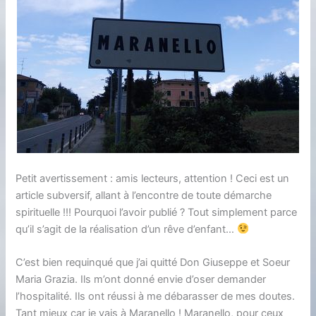
Petit avertissement : amis lecteurs, attention ! Ceci est un
article subversif, allant à l’encontre de toute démarche
spirituelle !!! Pourquoi l’avoir publié ? Tout simplement parce
qu’il s’agit de la réalisation d’un rêve d’enfant…
C’est bien requinqué que j’ai quitté Don Giuseppe et Soeur
Maria Grazia. Ils m’ont donné envie d’oser demander
l’hospitalité. Ils ont réussi à me débarasser de mes doutes.
Tant mieux car je vais à Maranello ! Maranello, pour ceux