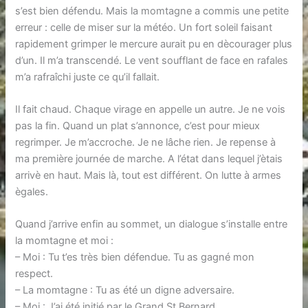
s’est bien défendu. Mais la momtagne a commis une petite
erreur : celle de miser sur la météo. Un fort soleil faisant
rapidement grimper le mercure aurait pu en dècourager plus
d’un. Il m’a transcendé. Le vent soufflant de face en rafales
m’a rafraîchi juste ce qu’il fallait.
Il fait chaud. Chaque virage en appelle un autre. Je ne vois
pas la fin. Quand un plat s’annonce, c’est pour mieux
regrimper. Je m’accroche. Je ne lâche rien. Je repense à
ma première journée de marche. A l’état dans lequel j’ètais
arrivè en haut. Mais là, tout est différent. On lutte à armes
ègales.
Quand j’arrive enfin au sommet, un dialogue s’installe entre
la momtagne et moi :
– Moi : Tu t’es très bien défendue. Tu as gagné mon
respect.
– La momtagne : Tu as été un digne adversaire.
– Moi : J’ai été initié par le Grand St Bernard.