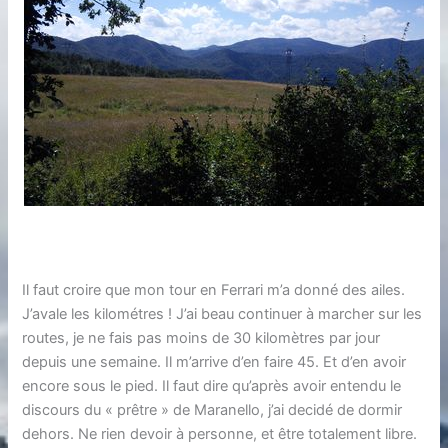
Il faut croire que mon tour en Ferrari m’a donné des ailes.
J’avale les kilométres ! J’ai beau continuer à marcher sur les
routes, je ne fais pas moins de 30 kilomètres par jour
depuis une semaine. Il m’arrive d’en faire 45. Et d’en avoir
encore sous le pied. Il faut dire qu’après avoir entendu le
discours du « prêtre » de Maranello, j’ai decidé de dormir
dehors. Ne rien devoir à personne, et être totalement libre.