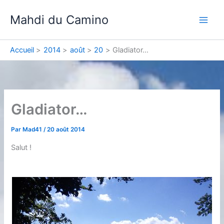
Aller
Mahdi du Camino
au
contenu
Accueil
2014
août
20
Gladiator…
Gladiator…
Par
Mad41
/
20 août 2014
Salut !