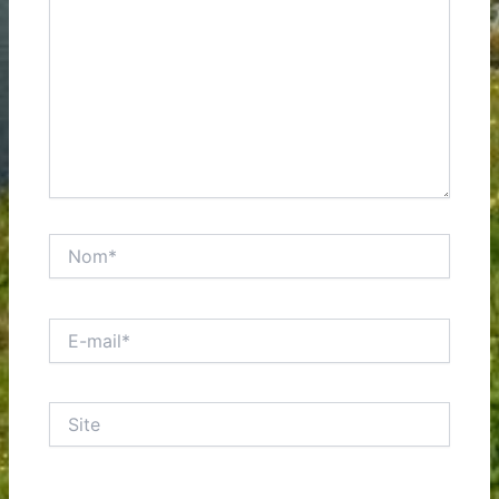
Nom*
E-
mail*
Site