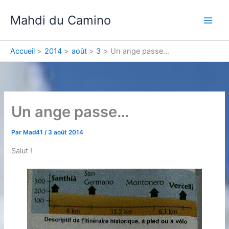
Aller
Mahdi du Camino
au
contenu
Accueil
2014
août
3
Un ange passe…
Un ange passe…
Par
Mad41
/
3 août 2014
Salut !