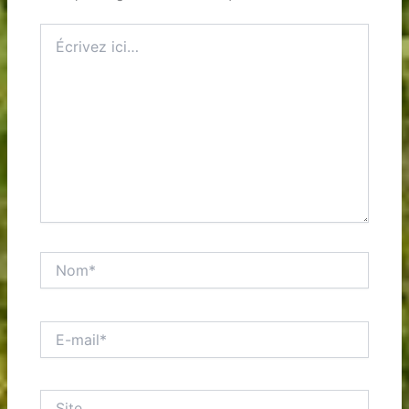
Écrivez
ici…
Nom*
E-
mail*
Site