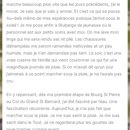
marche beaucoup plus vite que les jours précédents, j’ai le
moral. Je sais que je vais y arriver. Et c’est ce qui se passe.
Au-delà même de mes espérances puisque j’arrive sous le
soleil ! Je me pose enfin à l’Auberge de jeunesse où le
personnel est aux petits soins avec moi. On me lave mon
linge qui me sera rendu sec et plié. Les chaussures
détrempées me seront ramenées nettoyées et un peu
humide, mais je n’en demandais pas tant. Le soir, c’est une
vraie cuisine de famille qui vient couronner ce qui fut une
magnifique journée de pluie. Si on m’avait dit qu’un jour
j’aimerais à ce point marcher sous la pluie, je ne l’aurais pas
cru.
En y repensant, dès ma première étape de Bourg St Pierre
au Col du Grand St Bernard, j’ai été fasciné par l’eau. Une
fascination récurrente. Aujourd’hui, je n’ai pas fait que
marcher sous la pluie. Je me suis senti la pluie. Je me suis
senti dans le Tout. Je ne regarderai plus les gouttes de
pluie tomber comme avant…