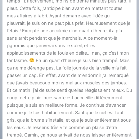
temps ! Effectivement, moins de trente minutes plus tard, il
pleut. Cette fois, j’anticipe bien avant en mettant toutes
mes affaires à l’abri. Ayant démarré avec l’idée qu’il
pleuvrait, je suis on ne peut plus prêt. Heureusement que je
l’étais ! Excepté une accalmie d’un quart d’heure, il a plu
sans arrêt pendant que je marchais. A ce moment-là
j’ignorais que j’arriverai sous le soleil, et les
applaudissements de la foule en délire… nan, ça c’est mon
fantasme.
En un quart d’heure je suis bien trempé. Mais
ça ne me dérange pas. La folle journée de la veille m’a fait
passer un cap. En effet, avant de m’endormir j’ai remarqué
que j’avais beaucoup moins mal aux muscles des jambes.
Et ce matin, j’ai de suite senti qu’elles réagissaient mieux. Du
coup, cette pluie incessante est accueillie différemment
puisque je suis en meilleure forme. Je continue d’avancer
comme je le fais habituellement. Sauf que le ciel est tout
gris, que la brume s’installe, et que je suis entièrement sous
les eaux. Je ressens très vite comme un plaisir d’être
trempé. Gamin, ça nous arrivait de nous laisser entièrement