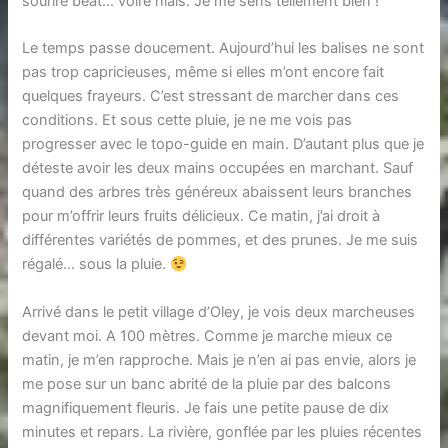
sourire béat… voire niais. Je me sens tellement bien !
Le temps passe doucement. Aujourd’hui les balises ne sont
pas trop capricieuses, même si elles m’ont encore fait
quelques frayeurs. C’est stressant de marcher dans ces
conditions. Et sous cette pluie, je ne me vois pas
progresser avec le topo-guide en main. D’autant plus que je
déteste avoir les deux mains occupées en marchant. Sauf
quand des arbres très généreux abaissent leurs branches
pour m’offrir leurs fruits délicieux. Ce matin, j’ai droit à
différentes variétés de pommes, et des prunes. Je me suis
régalé… sous la pluie.
Arrivé dans le petit village d’Oley, je vois deux marcheuses
devant moi. A 100 mètres. Comme je marche mieux ce
matin, je m’en rapproche. Mais je n’en ai pas envie, alors je
me pose sur un banc abrité de la pluie par des balcons
magnifiquement fleuris. Je fais une petite pause de dix
minutes et repars. La rivière, gonflée par les pluies récentes