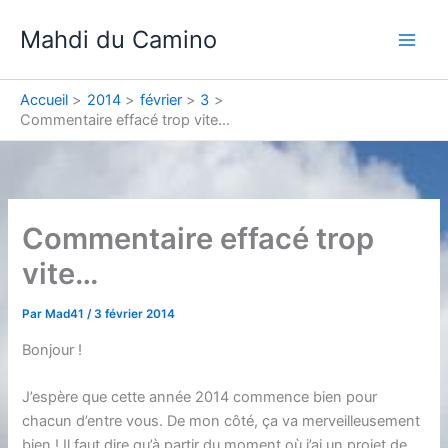
Aller
Mahdi du Camino
au
contenu
Accueil
2014
février
3
Commentaire effacé trop vite…
Commentaire effacé trop
vite…
Par
Mad41
/
3 février 2014
Bonjour !
J’espère que cette année 2014 commence bien pour
chacun d’entre vous. De mon côté, ça va merveilleusement
bien ! Il faut dire qu’à partir du moment où j’ai un projet de