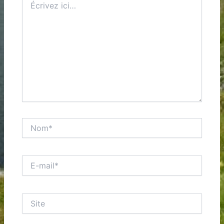
ici…
Nom*
E-
mail*
Site