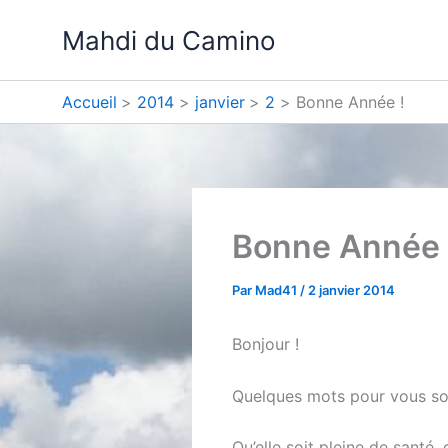
Aller
Mahdi du Camino
au
contenu
Accueil
2014
janvier
2
Bonne Année !
Bonne Année 
Par
Mad41
/
2 janvier 2014
Bonjour !
Quelques mots pour vous sou
Qu’elle soit pleine de sant