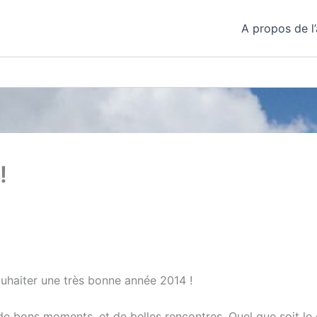
A propos de l’
!
haiter une très bonne année 2014 !
é, de bons moments, et de belles rencontres. Quel que soit