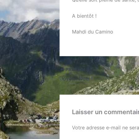
A bientôt !
Mahdi du Camino
PRÉCÉDENT
Joyeux Noël !
Laisser un commentai
Votre adresse e-mail ne sera