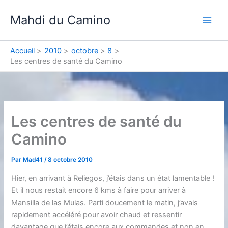
Aller
Mahdi du Camino
au
contenu
Accueil
2010
octobre
8
Les centres de santé du Camino
Les centres de santé du
Camino
Par
Mad41
/
8 octobre 2010
Hier, en arrivant à Reliegos, j’étais dans un état lamentable !
Et il nous restait encore 6 kms à faire pour arriver à
Mansilla de las Mulas. Parti doucement le matin, j’avais
rapidement accéléré pour avoir chaud et ressentir
davantage que j’étais encore aux commandes et non en