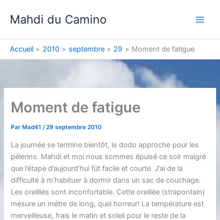
Aller
Mahdi du Camino
au
contenu
Accueil
2010
septembre
29
Moment de fatigue
Moment de fatigue
Par
Mad41
/
29 septembre 2010
La journée se termine bientôt, le dodo approche pour les
pélerins. Mahdi et moi nous sommes épuisé ce soir malgré
que l’étape d’aujourd’hui fût facile et courte. J’ai de la
difficulté à m’habituer à dormir dans un sac de couchage.
Les oreilliés sont inconfortable. Cette oreillée (strapontain)
mesure un métre de long, quel horreur! La température est
merveilleuse, frais le matin et soleil pour le reste de la