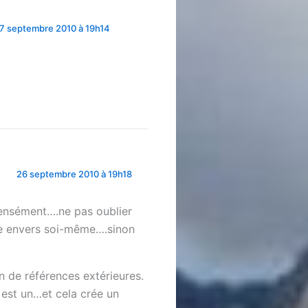
7 septembre 2010 à 19h14
26 septembre 2010 à 19h18
ntensément….ne pas oublier
nce envers soi-même….sinon
n de références extérieures.
 est un…et cela crée un