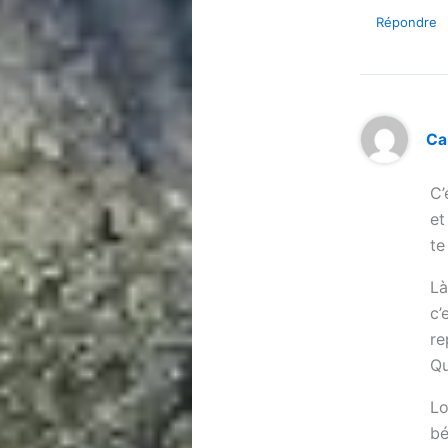
Répondre
Ca
C’
et
te
Là
c’
re
Qu
Lo
bé