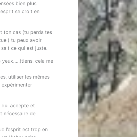
nsées bien plus
esprit se croit en
t ton cas (tu perds tes
tuel) tu peux avoir
ait ce qui est juste.
s yeux…..(tiens, cela me
es, utiliser les mêmes
r, expérimenter
i qui accepte et
st nécessaire de
ue l’esprit est trop en