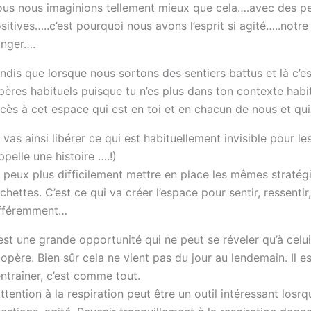
us nous imaginions tellement mieux que cela….avec des pe
sitives…..c’est pourquoi nous avons l’esprit si agité…..notre 
nger….
ndis que lorsque nous sortons des sentiers battus et là c’es
pères habituels puisque tu n’es plus dans ton contexte habi
cès à cet espace qui est en toi et en chacun de nous et qui s
 vas ainsi libérer ce qui est habituellement invisible pour le
ppelle une histoire ….!)
 peux plus difficilement mettre en place les mêmes stratégi
chettes. C’est ce qui va créer l’espace pour sentir, ressenti
fféremment…
est une grande opportunité qui ne peut se réveler qu’à celu
opère. Bien sûr cela ne vient pas du jour au lendemain. Il e
entraîner, c’est comme tout.
attention à la respiration peut être un outil intéressant losrq