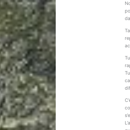
No
po
da
Ta
re
ac
Tu
ra
Tu
ca
di
C’
co
s’
L’