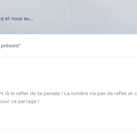
Le pendu dépendu, la poule, le coq et nous autres…
 présent”
t là le reflet de ta pensée ! La lumière n’a pas de reflet et
pour ce partage !