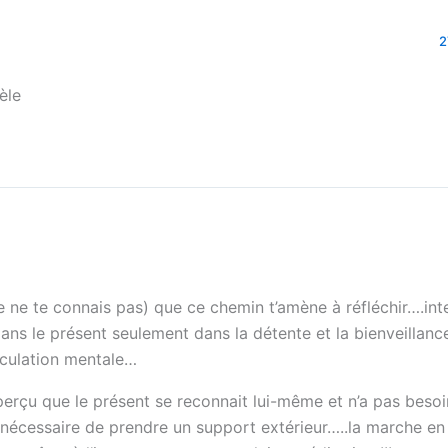
2
èle
je ne te connais pas) que ce chemin t’amène à réfléchir….i
dans le présent seulement dans la détente et la bienveilla
éculation mentale…
perçu que le présent se reconnait lui-même et n’a pas besoi
 nécessaire de prendre un support extérieur…..la marche en