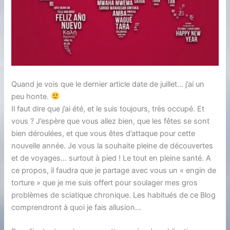
Quand je vois que le dernier article date de juillet… j’ai un
peu honte.
Il faut dire que j’ai été, et le suis toujours, très occupé. Et
vous ? J’espère que vous allez bien, que les fêtes se sont
bien déroulées, et que vous êtes d’attaque pour cette
nouvelle année. Je vous la souhaite pleine de découvertes
et de voyages… surtout à pied ! Le tout en pleine santé. A
ce propos, il faudra que je partage avec vous un « engin de
torture » que je me suis offert pour soulager mes gros
problèmes de sciatique chronique. Les habitués de ce Blog
comprendront à quoi je fais allusion…