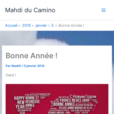
Aller
Mahdi du Camino
au
contenu
Accueil
2016
janvier
5
Bonne Année !
Bonne Année !
Par
Mad41
/
5 janvier 2016
Salut !