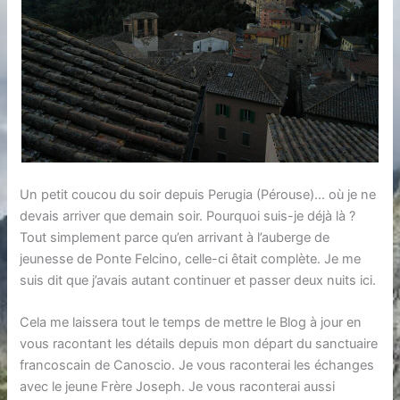
Un petit coucou du soir depuis Perugia (Pérouse)… où je ne
devais arriver que demain soir. Pourquoi suis-je déjà là ?
Tout simplement parce qu’en arrivant à l’auberge de
jeunesse de Ponte Felcino, celle-ci êtait complète. Je me
suis dit que j’avais autant continuer et passer deux nuits ici.
Cela me laissera tout le temps de mettre le Blog à jour en
vous racontant les détails depuis mon départ du sanctuaire
francoscain de Canoscio. Je vous raconterai les échanges
avec le jeune Frère Joseph. Je vous raconterai aussi