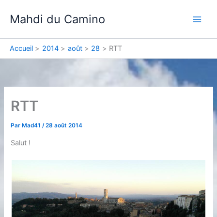
Aller
Mahdi du Camino
au
contenu
Accueil
2014
août
28
RTT
RTT
Par
Mad41
/
28 août 2014
Salut !