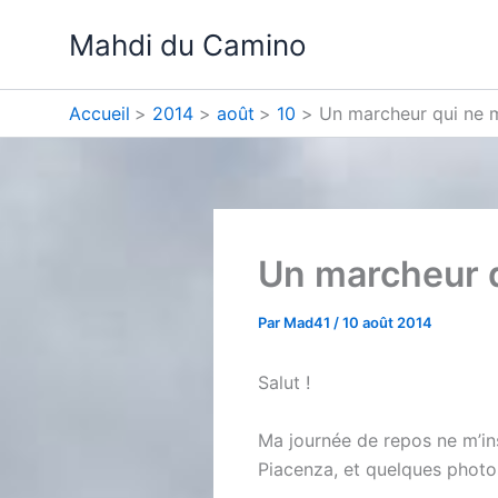
Aller
Mahdi du Camino
au
contenu
Accueil
2014
août
10
Un marcheur qui ne m
Un marcheur q
Par
Mad41
/
10 août 2014
Salut !
Ma journée de repos ne m’ins
Piacenza, et quelques photo