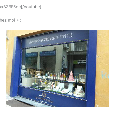
hux3ZBF5oc[/youtube]
hez moi » :