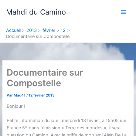
Aller
Mahdi du Camino
au
contenu
Accueil
2013
février
12
Documentaire sur Compostelle
Documentaire sur
Compostelle
Par
Mad41
/
12 février 2013
Bonjour !
Petite information du jour : mercredi 13 février, à 15h05 sur
France 5*, dans l’émission « Terre des mondes », il sera
question du Camino. Avec la griffe de mon ami Alain De La