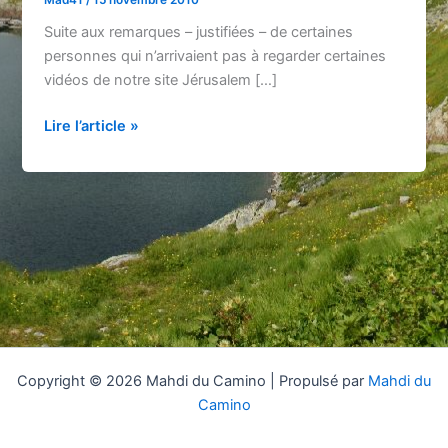
Suite aux remarques – justifiées – de certaines
personnes qui n’arrivaient pas à regarder certaines
vidéos de notre site Jérusalem […]
Info
Lire l’article »
Copyright © 2026 Mahdi du Camino | Propulsé par
Mahdi du
Camino