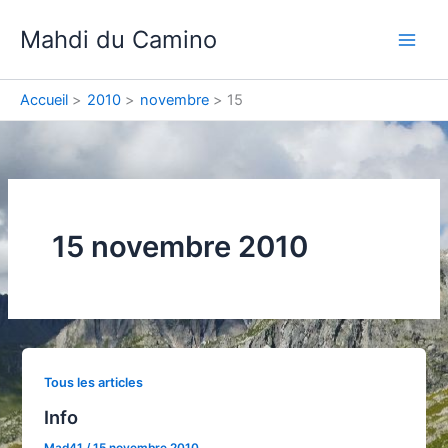
Aller
Mahdi du Camino
au
contenu
Accueil
2010
novembre
15
15 novembre 2010
Tous les articles
Info
Mad41
/
15 novembre 2010